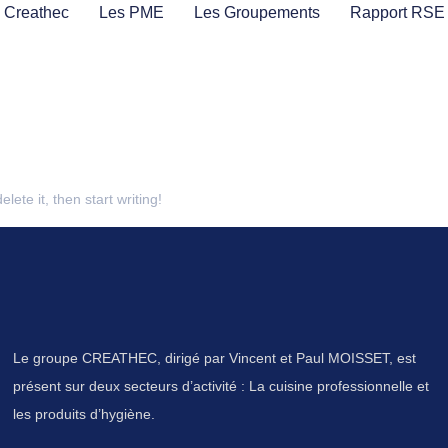
 Creathec
Les PME
Les Groupements
Rapport RSE
lete it, then start writing!
Le groupe CREATHEC, dirigé par Vincent et Paul MOISSET, est
présent sur deux secteurs d’activité : La cuisine professionnelle et
les produits d’hygiène.